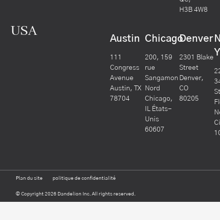
H3B 4W8
USA
Austin
Chicago
Denver
Y
111
200, 159
2301 Blake
Congress
rue
Street
2
Avenue
Sangamon
Denver,
3
Austin, TX
Nord
CO
S
78704
Chicago,
80205
F
IL États-
N
Unis
C
60607
1
Plan du site
politique de confidentialité
© Copyright 2026 Dandelion Inc. All rights reserved.