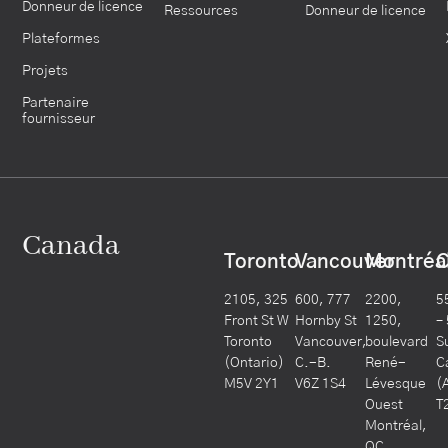
Donneur de licence
Ressources
Donneur de licence
Plateformes
Projets
Partenaire
fournisseur
Canada
Toronto
Vancouver
Montréa
C
2105, 325
600, 777
2200,
5
Front St W
Hornby St
1250,
–
Toronto
Vancouver,
boulevard
S
(Ontario)
C.-B.
René-
C
M5V 2Y1
V6Z 1S4
Lévesque
(
Ouest
T
Montréal,
QC,