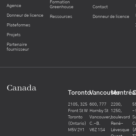
Formation
Agence
Greenhouse
Contact
Donneur de licence
Ressources
Donneur de licence
Plateformes
Projets
Partenaire
fournisseur
Canada
Toronto
Vancouver
Montréa
C
2105, 325
600, 777
2200,
5
Front St W
Hornby St
1250,
–
Toronto
Vancouver,
boulevard
S
(Ontario)
C.-B.
René-
C
M5V 2Y1
V6Z 1S4
Lévesque
(