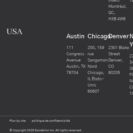
Ouest
T
Montréal,
QC,
H3B 4W8
USA
Austin
Chicago
Denver
Y
111
200, 159
2301 Blake
Congress
rue
Street
2
Avenue
Sangamon
Denver,
3
Austin, TX
Nord
CO
S
78704
Chicago,
80205
F
IL États-
N
Unis
C
60607
1
Plan du site
politique de confidentialité
© Copyright 2026 Dandelion Inc. All rights reserved.