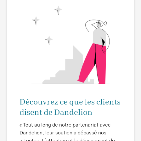
Découvrez ce que les clients
disent de Dandelion
« Tout au long de notre partenariat avec
« Dandel
Dandelion, leur soutien a dépassé nos
la promo
attentes. L'attention et le dévouement de
service 